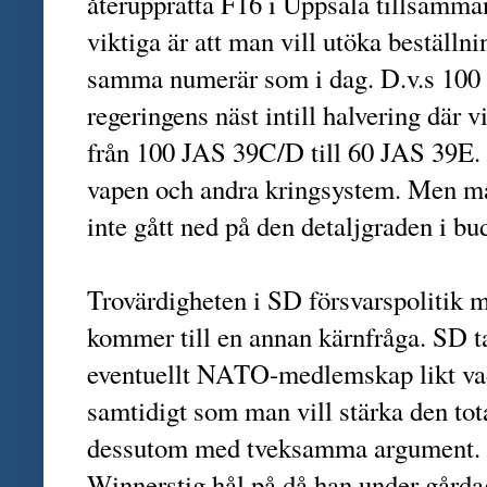
återupprätta F16 i Uppsala tillsam
viktiga är att man vill utöka beställni
samma numerär som i dag. D.v.s 100
regeringens näst intill halvering där 
från 100 JAS 39C/D till 60 JAS 39E.
vapen och andra kringsystem. Men man 
inte gått ned på den detaljgraden i bu
Trovärdigheten i SD försvarspolitik 
kommer till en annan kärnfråga. SD tar
eventuellt NATO-medlemskap likt vad 
samtidigt som man vill stärka den to
dessutom med tveksamma argument. 
Winnerstig hål på då han under gård