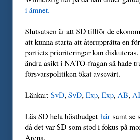
i ämnet.
Slutsatsen är att SD tillför de ekono
att kunna starta att återupprätta en 
partiets prioriteringar kan diskutera
ändra åsikt i NATO-frågan så hade tr
försvarspolitiken ökat avsevärt.
Länkar:
SvD
,
SvD
,
Exp
,
Exp
,
AB
,
A
Läs SD hela höstbudget
här
samt se s
då det var SD som stod i fokus på mo
Arena.