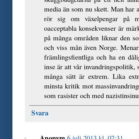
media än som nu skett. Man har a
rör sig om växelpengar på ma
oacceptabla konsekvenser är märk
på många områden liknar den som
och viss mån även Norge. Menar 
främlingsfientliga och ha en då
inse är att vår invandringspolitik, s
många sätt är extrem. Lika ext
minsta kritik mot massinvandrin
som rasister och med nazistinsinu
Svara
Anonym
6 juli 2013 kl. 07:31