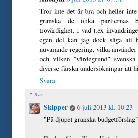
Tror inte det är bra och heller int
granska de olika partiernas b
trovärdighet, i vad t.ex invandring
egen del kan jag dock säga att 
nuvarande regering, vilka använder d
och vilken "värdegrund" svenska s
diverse färska undersökningar att h
Svara
Svar
Skipper
6 juli 2013 kl. 10:23
"På djupet granska budgetförslag
Du har fömodligen löst på anna